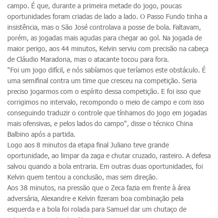
campo. É que, durante a primeira metade do jogo, poucas
oportunidades foram criadas de lado a lado. O Passo Fundo tinha a
insistência, mas o São José controlava a posse de bola. Faltavam,
porém, as jogadas mais agudas para chegar ao gol. Na jogada de
maior perigo, aos 44 minutos, Kelvin serviu com precisão na cabeça
de Cláudio Maradona, mas o atacante tocou para fora.
"Foi um jogo difícil, e nós sabíamos que teríamos este obstáculo. É
uma semifinal contra um time que cresceu na competição. Seria
preciso jogarmos com o espírito dessa competição. E foi isso que
corrigimos no intervalo, recompondo o meio de campo e com isso
conseguindo traduzir o controle que tínhamos do jogo em jogadas
mais ofensivas, e pelos lados do campo", disse o técnico China
Balbino após a partida.
Logo aos 8 minutos da etapa final Juliano teve grande
oportunidade, ao limpar da zaga e chutar cruzado, rasteiro. A defesa
salvou quando a bola entraria. Em outras duas oportunidades, foi
Kelvin quem tentou a conclusão, mas sem direção.
Aos 38 minutos, na pressão que o Zeca fazia em frente à área
adversária, Alexandre e Kelvin fizeram boa combinação pela
esquerda e a bola foi rolada para Samuel dar um chutaço de