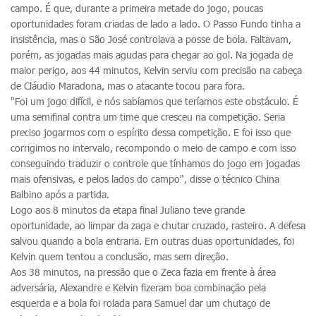
campo. É que, durante a primeira metade do jogo, poucas
oportunidades foram criadas de lado a lado. O Passo Fundo tinha a
insistência, mas o São José controlava a posse de bola. Faltavam,
porém, as jogadas mais agudas para chegar ao gol. Na jogada de
maior perigo, aos 44 minutos, Kelvin serviu com precisão na cabeça
de Cláudio Maradona, mas o atacante tocou para fora.
"Foi um jogo difícil, e nós sabíamos que teríamos este obstáculo. É
uma semifinal contra um time que cresceu na competição. Seria
preciso jogarmos com o espírito dessa competição. E foi isso que
corrigimos no intervalo, recompondo o meio de campo e com isso
conseguindo traduzir o controle que tínhamos do jogo em jogadas
mais ofensivas, e pelos lados do campo", disse o técnico China
Balbino após a partida.
Logo aos 8 minutos da etapa final Juliano teve grande
oportunidade, ao limpar da zaga e chutar cruzado, rasteiro. A defesa
salvou quando a bola entraria. Em outras duas oportunidades, foi
Kelvin quem tentou a conclusão, mas sem direção.
Aos 38 minutos, na pressão que o Zeca fazia em frente à área
adversária, Alexandre e Kelvin fizeram boa combinação pela
esquerda e a bola foi rolada para Samuel dar um chutaço de