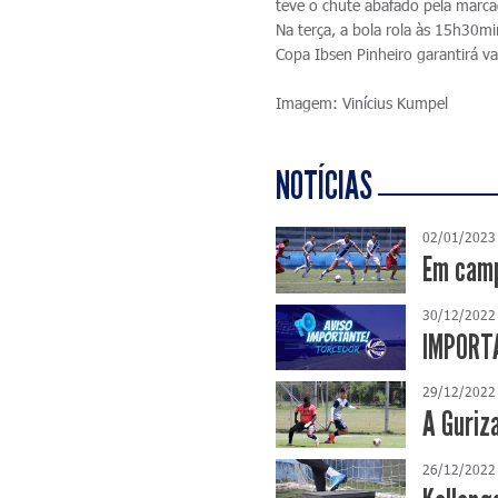
teve o chute abafado pela marc
Na terça, a bola rola às 15h30m
Copa Ibsen Pinheiro garantirá v
Imagem: Vinícius Kumpel
NOTÍCIAS
02/01/2023
Em camp
30/12/2022
IMPORTA
29/12/2022
A Guriz
26/12/2022