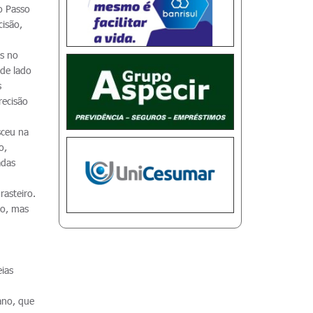
o Passo
cisão,
es no
 de lado
s
recisão
sceu na
o,
adas
rasteiro.
ão, mas
ias
ano, que