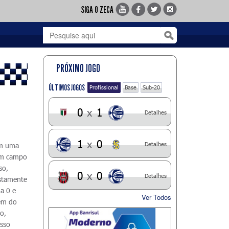
SIGA O ZECA
PRÓXIMO JOGO
ÚLTIMOS JOGOS
Profissional
Base
Sub-20
0
x
1
Detalhes
1
x
0
Detalhes
Em uma
 em campo
so,
0
x
0
Detalhes
ustamente
a 0 e
Ver Todos
gem do
o,
asso