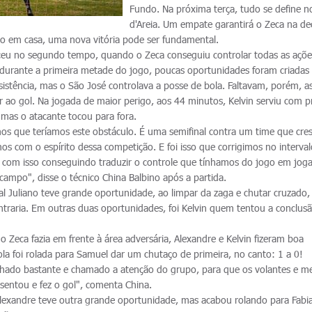
Fundo. Na próxima terça, tudo se define n
d'Areia. Um empate garantirá o Zeca na de
ivo em casa, uma nova vitória pode ser fundamental.
eceu no segundo tempo, quando o Zeca conseguiu controlar todas as açõ
durante a primeira metade do jogo, poucas oportunidades foram criadas
sistência, mas o São José controlava a posse de bola. Faltavam, porém, a
 ao gol. Na jogada de maior perigo, aos 44 minutos, Kelvin serviu com p
mas o atacante tocou para fora.
amos que teríamos este obstáculo. É uma semifinal contra um time que cre
os com o espírito dessa competição. E foi isso que corrigimos no interval
om isso conseguindo traduzir o controle que tínhamos do jogo em jog
 campo", disse o técnico China Balbino após a partida.
l Juliano teve grande oportunidade, ao limpar da zaga e chutar cruzado, 
ntraria. Em outras duas oportunidades, foi Kelvin quem tentou a conclus
 Zeca fazia em frente à área adversária, Alexandre e Kelvin fizeram boa
la foi rolada para Samuel dar um chutaço de primeira, no canto: 1 a 0!
hado bastante e chamado a atenção do grupo, para que os volantes e me
sentou e fez o gol", comenta China.
Alexandre teve outra grande oportunidade, mas acabou rolando para Fabi