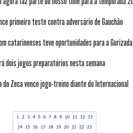
o agora faz parte do nosso time para a temporada 2
nce primeiro teste contra adversário de Gauchão
om catarinenses teve oportunidades para a Gurizada
rá dois jogos preparatórios nesta semana
a do Zeca vence jogo-treino diante do Internacional
1
2
3
4
5
6
7
8
9
10
11
12
13
14
15
16
17
18
19
20
21
22
23