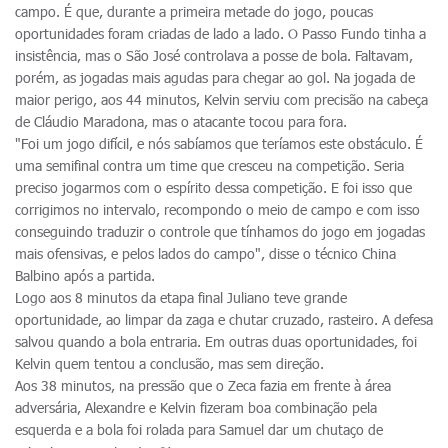
campo. É que, durante a primeira metade do jogo, poucas
oportunidades foram criadas de lado a lado. O Passo Fundo tinha a
insistência, mas o São José controlava a posse de bola. Faltavam,
porém, as jogadas mais agudas para chegar ao gol. Na jogada de
maior perigo, aos 44 minutos, Kelvin serviu com precisão na cabeça
de Cláudio Maradona, mas o atacante tocou para fora.
"Foi um jogo difícil, e nós sabíamos que teríamos este obstáculo. É
uma semifinal contra um time que cresceu na competição. Seria
preciso jogarmos com o espírito dessa competição. E foi isso que
corrigimos no intervalo, recompondo o meio de campo e com isso
conseguindo traduzir o controle que tínhamos do jogo em jogadas
mais ofensivas, e pelos lados do campo", disse o técnico China
Balbino após a partida.
Logo aos 8 minutos da etapa final Juliano teve grande
oportunidade, ao limpar da zaga e chutar cruzado, rasteiro. A defesa
salvou quando a bola entraria. Em outras duas oportunidades, foi
Kelvin quem tentou a conclusão, mas sem direção.
Aos 38 minutos, na pressão que o Zeca fazia em frente à área
adversária, Alexandre e Kelvin fizeram boa combinação pela
esquerda e a bola foi rolada para Samuel dar um chutaço de