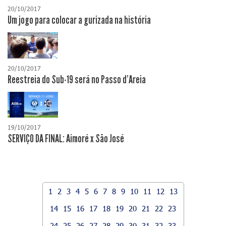
20/10/2017
Um jogo para colocar a gurizada na história
20/10/2017
Reestreia do Sub-19 será no Passo d'Areia
19/10/2017
SERVIÇO DA FINAL: Aimoré x São José
1
2
3
4
5
6
7
8
9
10
11
12
13
14
15
16
17
18
19
20
21
22
23
24
25
26
27
28
29
30
31
32
33