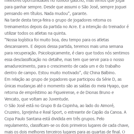
melhores oportunidades no futebol gaúcho, mas temos que jogar
para ganhar sempre. Desde que assumi o São José, sempre joguei
pensando em títulos. Nada mudou", garante.
Na tarde desta terça-feira o grupo de jogadores retoma os
treinamentos depois da partida no Acre. E a intenção do treinador é
utilizar todos os atletas na quinta.
"Nossa logística foi muito boa, deu tempo para os atletas
descansarem. E depois dessa partida, teremos mais uma semana
para recuperação. Psicologicamente, é claro que todos nós sentimos
essa desclassificação no detalhe, mas tem que servir para o nosso
amadurecimento, para o crescimento de cada um e do trabalho
dentro de campo. Estou muito motivado", diz China Balbino.
Em relação ao grupo de jogadores que participou da Série D, as
únicas mudanças até o momento são as saídas do meia Hyago, que
retorna de empréstimo ao Figueirense, e de Dionas Bruno e
Vencato, que voltam ao Juventude.
O São José está no Grupo B da Copinha, ao lado do Aimoré,
Cruzeiro, Igrejinha e Real Sport, o estreante de Capão da Canoa. A
Copa Paulo Santana está dividida em três grupos. Pelo
regulamento, classificam-se os dois primeiros lugares de cada chave,
mais os dois melhores terceiros lugares para as quartas de final. O