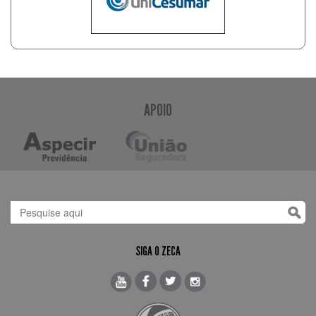
APOIO
SIGA O ZECA