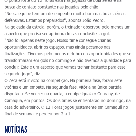
O ponto forte do 12 Horas está nas jogadas de bola aérea e na
busca de contato constante nas jogadas pelo chão.
"Nossa equipe tem um desempenho muito bom nas bolas aéreas
defensivas. Estamos preparados", aponta João Pedro.
Na goleada da estreia, porém, o treinador observou pelo menos um
aspecto que precisa ser aprimorado: as conclusões a gol.
"Não foi apenas neste jogo. Nosso time consegue criar as
oportunidades, abrir os espaços, mas ainda pecamos nas
finalizações. Tivemos pelo menos o dobro das oportunidades que se
transformaram em gols no domingo e não tivemos a qualidade para
concluir. Este é um aspecto que vamos treinar bastante para esse
segundo jogo", diz.
O Zeca está invicto na competição. Na primeira fase, foram sete
vitórias e um empate. Na segunda fase, vitória na única partida
disputada. Se vencer na quarta, a equipe iguala o Guarany, de
Camaquã, em pontos. Os dois times se enfrentarão no domingo, na
casa do adversário. O 12 Horas jogou justamente em Camaquã no
final de semana, e perdeu por 2 a 1.
NOTÍCIAS