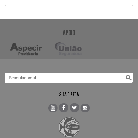
APOIO
SIGA O ZECA