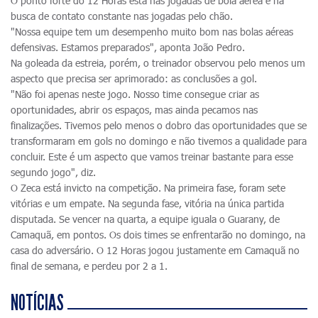
O ponto forte do 12 Horas está nas jogadas de bola aérea e na
busca de contato constante nas jogadas pelo chão.
"Nossa equipe tem um desempenho muito bom nas bolas aéreas
defensivas. Estamos preparados", aponta João Pedro.
Na goleada da estreia, porém, o treinador observou pelo menos um
aspecto que precisa ser aprimorado: as conclusões a gol.
"Não foi apenas neste jogo. Nosso time consegue criar as
oportunidades, abrir os espaços, mas ainda pecamos nas
finalizações. Tivemos pelo menos o dobro das oportunidades que se
transformaram em gols no domingo e não tivemos a qualidade para
concluir. Este é um aspecto que vamos treinar bastante para esse
segundo jogo", diz.
O Zeca está invicto na competição. Na primeira fase, foram sete
vitórias e um empate. Na segunda fase, vitória na única partida
disputada. Se vencer na quarta, a equipe iguala o Guarany, de
Camaquã, em pontos. Os dois times se enfrentarão no domingo, na
casa do adversário. O 12 Horas jogou justamente em Camaquã no
final de semana, e perdeu por 2 a 1.
NOTÍCIAS