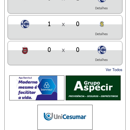
Detalhes
1
x
0
Detalhes
0
x
0
Detalhes
Ver Todos