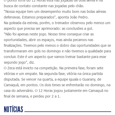
O ponto forte do 12 Horas está nas jogadas de bola aérea e na
busca de contato constante nas jogadas pelo chão.
"Nossa equipe tem um desempenho muito bom nas bolas aéreas
defensivas. Estamos preparados", aponta João Pedro.
Na goleada da estreia, porém, o treinador observou pelo menos um
aspecto que precisa ser aprimorado: as conclusões a gol.
"Não foi apenas neste jogo. Nosso time consegue criar as
oportunidades, abrir os espaços, mas ainda pecamos nas
finalizações. Tivemos pelo menos o dobro das oportunidades que se
transformaram em gols no domingo e não tivemos a qualidade para
concluir. Este é um aspecto que vamos treinar bastante para esse
segundo jogo", diz.
O Zeca está invicto na competição. Na primeira fase, foram sete
vitórias e um empate. Na segunda fase, vitória na única partida
disputada. Se vencer na quarta, a equipe iguala o Guarany, de
Camaquã, em pontos. Os dois times se enfrentarão no domingo, na
casa do adversário. O 12 Horas jogou justamente em Camaquã no
final de semana, e perdeu por 2 a 1.
NOTÍCIAS