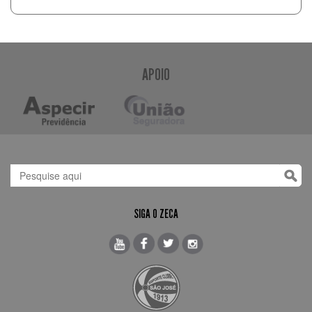
APOIO
SIGA O ZECA