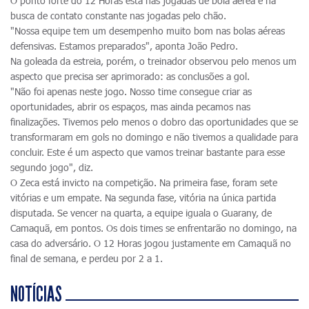
O ponto forte do 12 Horas está nas jogadas de bola aérea e na
busca de contato constante nas jogadas pelo chão.
"Nossa equipe tem um desempenho muito bom nas bolas aéreas
defensivas. Estamos preparados", aponta João Pedro.
Na goleada da estreia, porém, o treinador observou pelo menos um
aspecto que precisa ser aprimorado: as conclusões a gol.
"Não foi apenas neste jogo. Nosso time consegue criar as
oportunidades, abrir os espaços, mas ainda pecamos nas
finalizações. Tivemos pelo menos o dobro das oportunidades que se
transformaram em gols no domingo e não tivemos a qualidade para
concluir. Este é um aspecto que vamos treinar bastante para esse
segundo jogo", diz.
O Zeca está invicto na competição. Na primeira fase, foram sete
vitórias e um empate. Na segunda fase, vitória na única partida
disputada. Se vencer na quarta, a equipe iguala o Guarany, de
Camaquã, em pontos. Os dois times se enfrentarão no domingo, na
casa do adversário. O 12 Horas jogou justamente em Camaquã no
final de semana, e perdeu por 2 a 1.
NOTÍCIAS