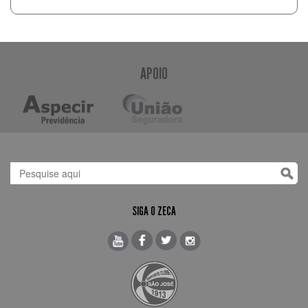
APOIO
SIGA O ZECA