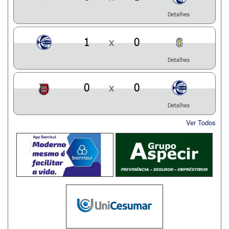
Detalhes
1
x
0
Detalhes
0
x
0
Detalhes
Ver Todos