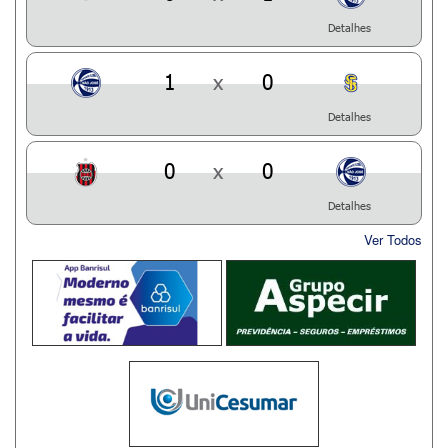
Detalhes
1
x
0
Detalhes
0
x
0
Detalhes
Ver Todos