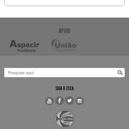
APOIO
SIGA O ZECA