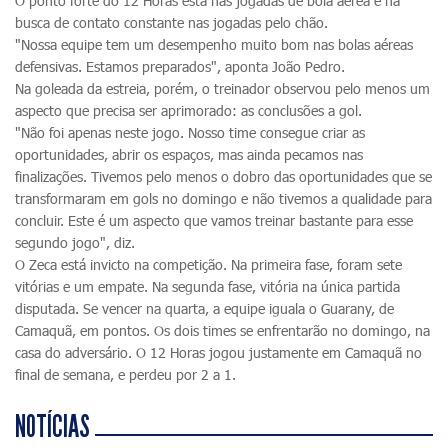
O ponto forte do 12 Horas está nas jogadas de bola aérea e na
busca de contato constante nas jogadas pelo chão.
"Nossa equipe tem um desempenho muito bom nas bolas aéreas
defensivas. Estamos preparados", aponta João Pedro.
Na goleada da estreia, porém, o treinador observou pelo menos um
aspecto que precisa ser aprimorado: as conclusões a gol.
"Não foi apenas neste jogo. Nosso time consegue criar as
oportunidades, abrir os espaços, mas ainda pecamos nas
finalizações. Tivemos pelo menos o dobro das oportunidades que se
transformaram em gols no domingo e não tivemos a qualidade para
concluir. Este é um aspecto que vamos treinar bastante para esse
segundo jogo", diz.
O Zeca está invicto na competição. Na primeira fase, foram sete
vitórias e um empate. Na segunda fase, vitória na única partida
disputada. Se vencer na quarta, a equipe iguala o Guarany, de
Camaquã, em pontos. Os dois times se enfrentarão no domingo, na
casa do adversário. O 12 Horas jogou justamente em Camaquã no
final de semana, e perdeu por 2 a 1.
NOTÍCIAS