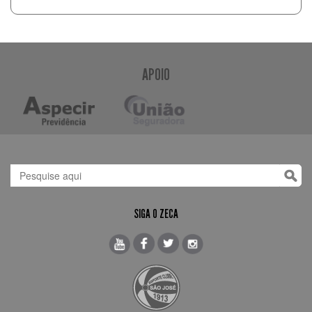
APOIO
SIGA O ZECA