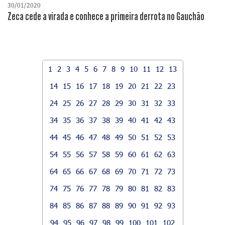
30/01/2020
Zeca cede a virada e conhece a primeira derrota no Gauchão
1
2
3
4
5
6
7
8
9
10
11
12
13
14
15
16
17
18
19
20
21
22
23
24
25
26
27
28
29
30
31
32
33
34
35
36
37
38
39
40
41
42
43
44
45
46
47
48
49
50
51
52
53
54
55
56
57
58
59
60
61
62
63
64
65
66
67
68
69
70
71
72
73
74
75
76
77
78
79
80
81
82
83
84
85
86
87
88
89
90
91
92
93
94
95
96
97
98
99
100
101
102