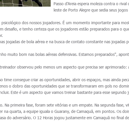
Passo d'Areia espera moleza contra o rival
leste de Porto Alegre que sedia seus jogos
do psicológico dos nossos jogadores. É um momento importante para most
m desafio, e tenho certeza que os jogadores estão preparados para o qu
r.
nas jogadas de bola aérea e na busca de contato constante nas jogadas p
ho muito bom nas bolas aéreas defensivas. Estamos preparados", apon
 treinador observou pelo menos um aspecto que precisa ser aprimorado: 
so time consegue criar as oportunidades, abrir os espaços, mas ainda pe
 menos o dobro das oportunidades que se transformaram em gols no domi
ncluir. Este é um aspecto que vamos treinar bastante para esse segundo 
o. Na primeira fase, foram sete vitórias e um empate. Na segunda fase, vi
cer na quarta, a equipe iguala o Guarany, de Camaquã, em pontos. Os doi
casa do adversário. O 12 Horas jogou justamente em Camaquã no final d