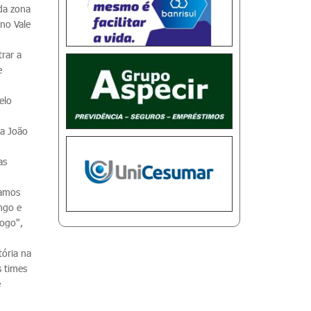
 da zona
 no Vale
rar a
e
elo
ta João
as
camos
ngo e
jogo",
tória na
s times
e