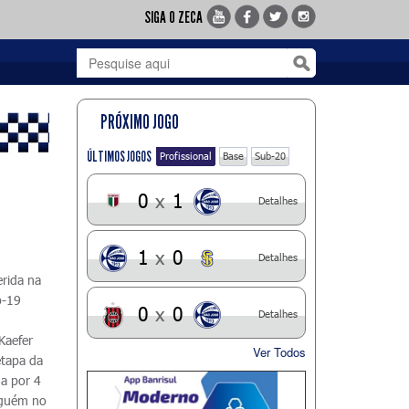
SIGA O ZECA
PRÓXIMO JOGO
ÚLTIMOS JOGOS
Profissional
Base
Sub-20
0
x
1
Detalhes
1
x
0
Detalhes
erida na
b-19
0
x
0
Detalhes
Kaefer
Ver Todos
etapa da
a por 4
inguém no