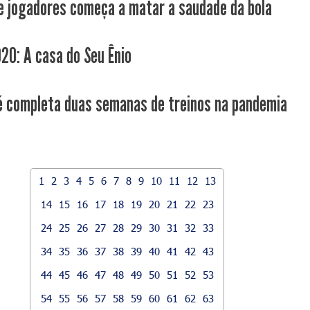
e jogadores começa a matar a saudade da bola
20: A casa do Seu Ênio
é completa duas semanas de treinos na pandemia
1
2
3
4
5
6
7
8
9
10
11
12
13
14
15
16
17
18
19
20
21
22
23
24
25
26
27
28
29
30
31
32
33
34
35
36
37
38
39
40
41
42
43
44
45
46
47
48
49
50
51
52
53
54
55
56
57
58
59
60
61
62
63