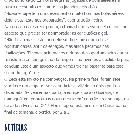
O ponto forte do 12 Horas está nas jogadas de bola aérea e na
busca de contato constante nas jogadas pelo chão.
"Nossa equipe tem um desempenho muito bom nas bolas aéreas
defensivas. Estamos preparados", aponta João Pedro.
Na goleada da estreia, porém, o treinador observou pelo menos um
aspecto que precisa ser aprimorado: as conclusões a gol.
"Não foi apenas neste jogo. Nosso time consegue criar as
oportunidades, abrir os espaços, mas ainda pecamos nas
finalizações. Tivemos pelo menos o dobro das oportunidades que se
transformaram em gols no domingo e não tivemos a qualidade para
concluir. Este é um aspecto que vamos treinar bastante para esse
segundo jogo", diz.
O Zeca está invicto na competição. Na primeira fase, foram sete
vitórias e um empate. Na segunda fase, vitória na única partida
disputada. Se vencer na quarta, a equipe iguala o Guarany, de
Camaquã, em pontos. Os dois times se enfrentarão no domingo, na
casa do adversário. O 12 Horas jogou justamente em Camaquã no
final de semana, e perdeu por 2 a 1.
NOTÍCIAS