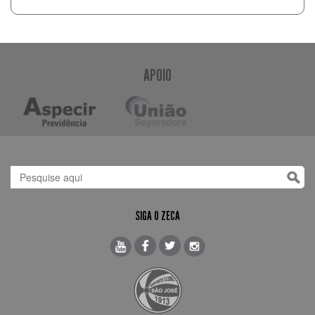
APOIO
SIGA O ZECA