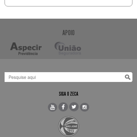
APOIO
SIGA O ZECA