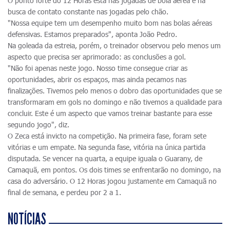
O ponto forte do 12 Horas está nas jogadas de bola aérea e na
busca de contato constante nas jogadas pelo chão.
"Nossa equipe tem um desempenho muito bom nas bolas aéreas
defensivas. Estamos preparados", aponta João Pedro.
Na goleada da estreia, porém, o treinador observou pelo menos um
aspecto que precisa ser aprimorado: as conclusões a gol.
"Não foi apenas neste jogo. Nosso time consegue criar as
oportunidades, abrir os espaços, mas ainda pecamos nas
finalizações. Tivemos pelo menos o dobro das oportunidades que se
transformaram em gols no domingo e não tivemos a qualidade para
concluir. Este é um aspecto que vamos treinar bastante para esse
segundo jogo", diz.
O Zeca está invicto na competição. Na primeira fase, foram sete
vitórias e um empate. Na segunda fase, vitória na única partida
disputada. Se vencer na quarta, a equipe iguala o Guarany, de
Camaquã, em pontos. Os dois times se enfrentarão no domingo, na
casa do adversário. O 12 Horas jogou justamente em Camaquã no
final de semana, e perdeu por 2 a 1.
NOTÍCIAS