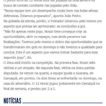
O ponto forte do 12 Horas está nas jogadas de bola aérea e na
busca de contato constante nas jogadas pelo chão.
"Nossa equipe tem um desempenho muito bom nas bolas aéreas
defensivas. Estamos preparados", aponta João Pedro.
Na goleada da estreia, porém, o treinador observou pelo menos um
aspecto que precisa ser aprimorado: as conclusões a gol.
"Não foi apenas neste jogo. Nosso time consegue criar as
oportunidades, abrir os espaços, mas ainda pecamos nas
finalizações. Tivemos pelo menos o dobro das oportunidades que se
transformaram em gols no domingo e não tivemos a qualidade para
concluir. Este é um aspecto que vamos treinar bastante para esse
segundo jogo", diz.
O Zeca está invicto na competição. Na primeira fase, foram sete
vitórias e um empate. Na segunda fase, vitória na única partida
disputada. Se vencer na quarta, a equipe iguala o Guarany, de
Camaquã, em pontos. Os dois times se enfrentarão no domingo, na
casa do adversário. O 12 Horas jogou justamente em Camaquã no
final de semana, e perdeu por 2 a 1.
NOTÍCIAS