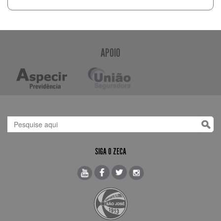
APOIO
SIGA O ZECA