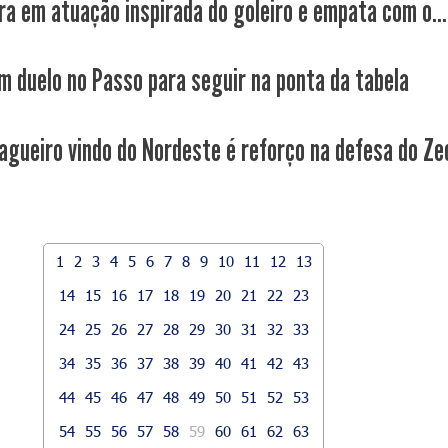
ra em atuação inspirada do goleiro e empata com o...
m duelo no Passo para seguir na ponta da tabela
agueiro vindo do Nordeste é reforço na defesa do Ze
1
2
3
4
5
6
7
8
9
10
11
12
13
14
15
16
17
18
19
20
21
22
23
24
25
26
27
28
29
30
31
32
33
34
35
36
37
38
39
40
41
42
43
44
45
46
47
48
49
50
51
52
53
54
55
56
57
58
59
60
61
62
63