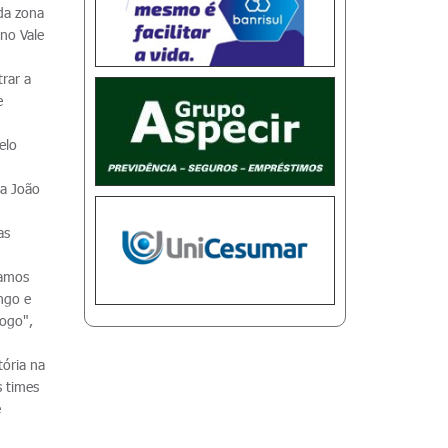
 da zona
 no Vale
rar a
e
elo
ta João
as
camos
ngo e
jogo",
tória na
s times
e