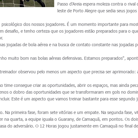
Passo d'Areia espera moleza contra o rival
leste de Porto Alegre que sedia seus jogos
do psicológico dos nossos jogadores. É um momento importante para most
m desafio, e tenho certeza que os jogadores estão preparados para o qu
r.
nas jogadas de bola aérea e na busca de contato constante nas jogadas p
ho muito bom nas bolas aéreas defensivas. Estamos preparados", apon
 treinador observou pelo menos um aspecto que precisa ser aprimorado: 
so time consegue criar as oportunidades, abrir os espaços, mas ainda pe
 menos o dobro das oportunidades que se transformaram em gols no domi
ncluir. Este é um aspecto que vamos treinar bastante para esse segundo 
o. Na primeira fase, foram sete vitórias e um empate. Na segunda fase, vi
cer na quarta, a equipe iguala o Guarany, de Camaquã, em pontos. Os doi
casa do adversário. O 12 Horas jogou justamente em Camaquã no final d