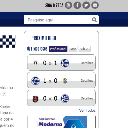
SIGA O ZECA
PRÓXIMO JOGO
ÚLTIMOS JOGOS
Profissional
Base
Sub-20
0
x
1
Detalhes
1
x
0
Detalhes
erida na
b-19
0
x
0
Detalhes
Kaefer
Ver Todos
etapa da
a por 4
inguém no