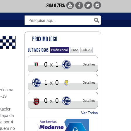
SIGA O ZECA
PRÓXIMO JOGO
ÚLTIMOS JOGOS
Profissional
Base
Sub-20
0
x
1
Detalhes
1
x
0
Detalhes
erida na
b-19
0
x
0
Detalhes
Kaefer
Ver Todos
etapa da
a por 4
inguém no