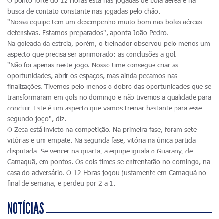
O ponto forte do 12 Horas está nas jogadas de bola aérea e na
busca de contato constante nas jogadas pelo chão.
"Nossa equipe tem um desempenho muito bom nas bolas aéreas
defensivas. Estamos preparados", aponta João Pedro.
Na goleada da estreia, porém, o treinador observou pelo menos um
aspecto que precisa ser aprimorado: as conclusões a gol.
"Não foi apenas neste jogo. Nosso time consegue criar as
oportunidades, abrir os espaços, mas ainda pecamos nas
finalizações. Tivemos pelo menos o dobro das oportunidades que se
transformaram em gols no domingo e não tivemos a qualidade para
concluir. Este é um aspecto que vamos treinar bastante para esse
segundo jogo", diz.
O Zeca está invicto na competição. Na primeira fase, foram sete
vitórias e um empate. Na segunda fase, vitória na única partida
disputada. Se vencer na quarta, a equipe iguala o Guarany, de
Camaquã, em pontos. Os dois times se enfrentarão no domingo, na
casa do adversário. O 12 Horas jogou justamente em Camaquã no
final de semana, e perdeu por 2 a 1.
NOTÍCIAS