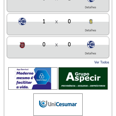
Detalhes
1
x
0
Detalhes
0
x
0
Detalhes
Ver Todos