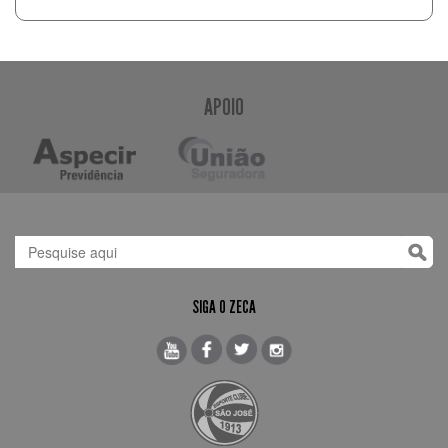
APOIO
SIGA O ZECA