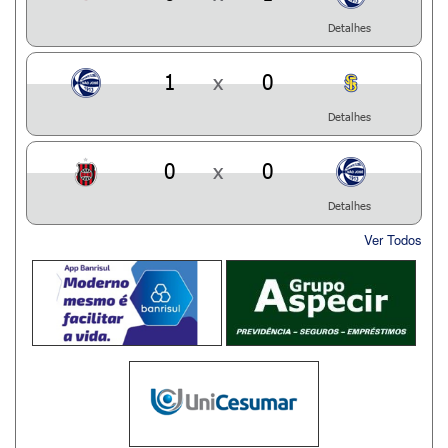
Detalhes
1
x
0
Detalhes
0
x
0
Detalhes
Ver Todos