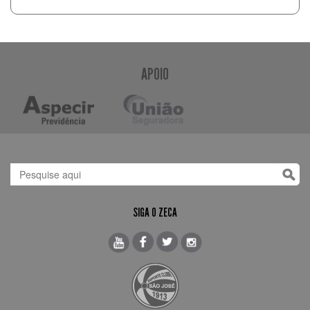
APOIO
SIGA O ZECA