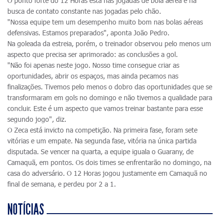
O ponto forte do 12 Horas está nas jogadas de bola aérea e na
busca de contato constante nas jogadas pelo chão.
"Nossa equipe tem um desempenho muito bom nas bolas aéreas
defensivas. Estamos preparados", aponta João Pedro.
Na goleada da estreia, porém, o treinador observou pelo menos um
aspecto que precisa ser aprimorado: as conclusões a gol.
"Não foi apenas neste jogo. Nosso time consegue criar as
oportunidades, abrir os espaços, mas ainda pecamos nas
finalizações. Tivemos pelo menos o dobro das oportunidades que se
transformaram em gols no domingo e não tivemos a qualidade para
concluir. Este é um aspecto que vamos treinar bastante para esse
segundo jogo", diz.
O Zeca está invicto na competição. Na primeira fase, foram sete
vitórias e um empate. Na segunda fase, vitória na única partida
disputada. Se vencer na quarta, a equipe iguala o Guarany, de
Camaquã, em pontos. Os dois times se enfrentarão no domingo, na
casa do adversário. O 12 Horas jogou justamente em Camaquã no
final de semana, e perdeu por 2 a 1.
NOTÍCIAS