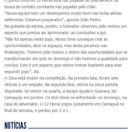
O ponto forte do 12 Horas está nas jogadas de bola aérea e na
busca de contato constante nas jogadas pelo chão.
"Nossa equipe tem um desempenho muito bom nas bolas aéreas
defensivas. Estamos preparados", aponta João Pedro.
Na goleada da estreia, porém, o treinador observou pelo menos um
aspecto que precisa ser aprimorado: as conclusões a gol.
"Não foi apenas neste jogo. Nosso time consegue criar as
oportunidades, abrir os espaços, mas ainda pecamos nas
finalizações. Tivemos pelo menos o dobro das oportunidades que se
transformaram em gols no domingo e não tivemos a qualidade para
concluir. Este é um aspecto que vamos treinar bastante para esse
segundo jogo", diz.
O Zeca está invicto na competição. Na primeira fase, foram sete
vitórias e um empate. Na segunda fase, vitória na única partida
disputada. Se vencer na quarta, a equipe iguala o Guarany, de
Camaquã, em pontos. Os dois times se enfrentarão no domingo, na
casa do adversário. O 12 Horas jogou justamente em Camaquã no
final de semana, e perdeu por 2 a 1.
NOTÍCIAS