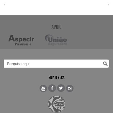
APOIO
SIGA O ZECA