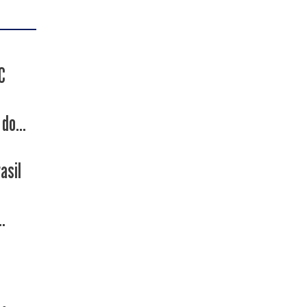
C
do...
asil
.