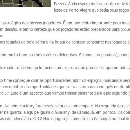
Passo d'Areia espera moleza contra o rival
leste de Porto Alegre que sedia seus jogos
do psicológico dos nossos jogadores. É um momento importante para most
m desafio, e tenho certeza que os jogadores estão preparados para o qu
r.
nas jogadas de bola aérea e na busca de contato constante nas jogadas p
ho muito bom nas bolas aéreas defensivas. Estamos preparados", apon
 treinador observou pelo menos um aspecto que precisa ser aprimorado: 
so time consegue criar as oportunidades, abrir os espaços, mas ainda pe
 menos o dobro das oportunidades que se transformaram em gols no domi
ncluir. Este é um aspecto que vamos treinar bastante para esse segundo 
o. Na primeira fase, foram sete vitórias e um empate. Na segunda fase, vi
cer na quarta, a equipe iguala o Guarany, de Camaquã, em pontos. Os doi
casa do adversário. O 12 Horas jogou justamente em Camaquã no final d