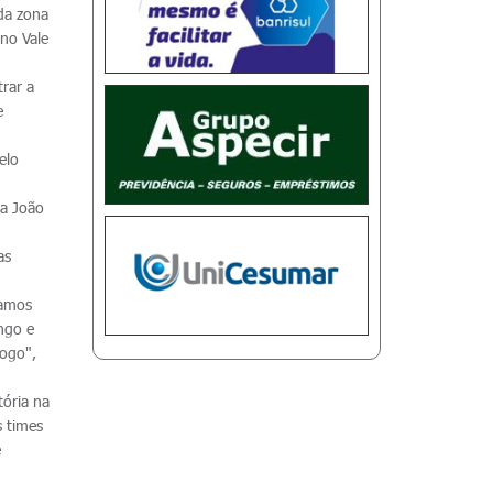
 da zona
 no Vale
rar a
e
elo
ta João
as
camos
ngo e
jogo",
tória na
s times
e