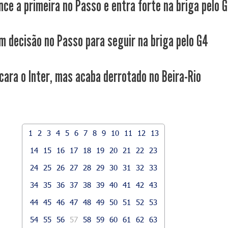
nce a primeira no Passo e entra forte na briga pelo 
m decisão no Passo para seguir na briga pelo G4
cara o Inter, mas acaba derrotado no Beira-Rio
1
2
3
4
5
6
7
8
9
10
11
12
13
14
15
16
17
18
19
20
21
22
23
24
25
26
27
28
29
30
31
32
33
34
35
36
37
38
39
40
41
42
43
44
45
46
47
48
49
50
51
52
53
54
55
56
57
58
59
60
61
62
63