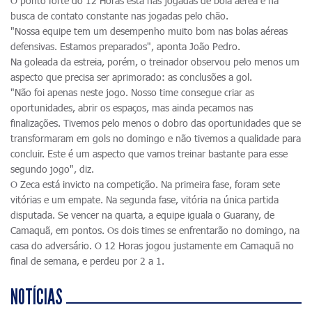
O ponto forte do 12 Horas está nas jogadas de bola aérea e na
busca de contato constante nas jogadas pelo chão.
"Nossa equipe tem um desempenho muito bom nas bolas aéreas
defensivas. Estamos preparados", aponta João Pedro.
Na goleada da estreia, porém, o treinador observou pelo menos um
aspecto que precisa ser aprimorado: as conclusões a gol.
"Não foi apenas neste jogo. Nosso time consegue criar as
oportunidades, abrir os espaços, mas ainda pecamos nas
finalizações. Tivemos pelo menos o dobro das oportunidades que se
transformaram em gols no domingo e não tivemos a qualidade para
concluir. Este é um aspecto que vamos treinar bastante para esse
segundo jogo", diz.
O Zeca está invicto na competição. Na primeira fase, foram sete
vitórias e um empate. Na segunda fase, vitória na única partida
disputada. Se vencer na quarta, a equipe iguala o Guarany, de
Camaquã, em pontos. Os dois times se enfrentarão no domingo, na
casa do adversário. O 12 Horas jogou justamente em Camaquã no
final de semana, e perdeu por 2 a 1.
NOTÍCIAS