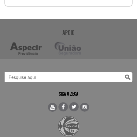
APOIO
SIGA O ZECA