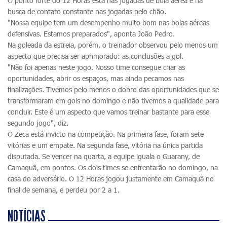
O ponto forte do 12 Horas está nas jogadas de bola aérea e na
busca de contato constante nas jogadas pelo chão.
"Nossa equipe tem um desempenho muito bom nas bolas aéreas
defensivas. Estamos preparados", aponta João Pedro.
Na goleada da estreia, porém, o treinador observou pelo menos um
aspecto que precisa ser aprimorado: as conclusões a gol.
"Não foi apenas neste jogo. Nosso time consegue criar as
oportunidades, abrir os espaços, mas ainda pecamos nas
finalizações. Tivemos pelo menos o dobro das oportunidades que se
transformaram em gols no domingo e não tivemos a qualidade para
concluir. Este é um aspecto que vamos treinar bastante para esse
segundo jogo", diz.
O Zeca está invicto na competição. Na primeira fase, foram sete
vitórias e um empate. Na segunda fase, vitória na única partida
disputada. Se vencer na quarta, a equipe iguala o Guarany, de
Camaquã, em pontos. Os dois times se enfrentarão no domingo, na
casa do adversário. O 12 Horas jogou justamente em Camaquã no
final de semana, e perdeu por 2 a 1.
NOTÍCIAS