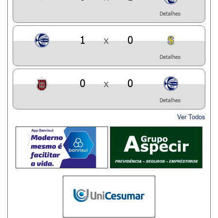
Detalhes
1
x
0
Detalhes
0
x
0
Detalhes
Ver Todos