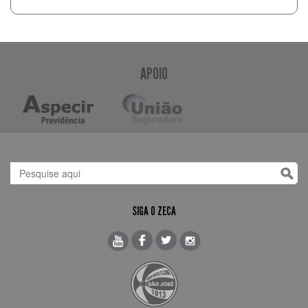
APOIO
SIGA O ZECA