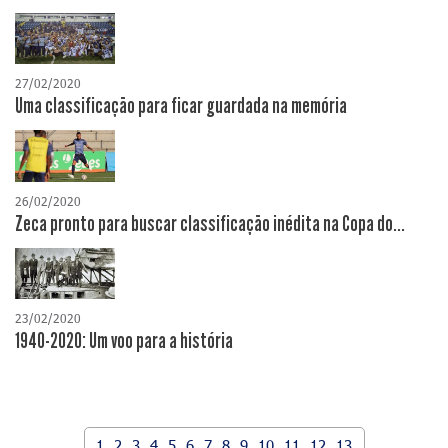
27/02/2020
Uma classificação para ficar guardada na memória
26/02/2020
Zeca pronto para buscar classificação inédita na Copa do...
23/02/2020
1940-2020: Um voo para a história
1
2
3
4
5
6
7
8
9
10
11
12
13