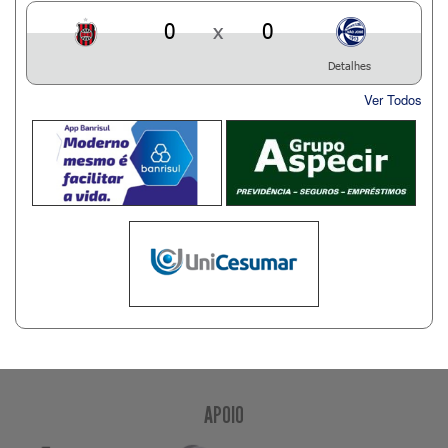
0
x
0
Detalhes
Ver Todos
APOIO