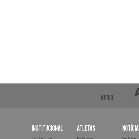
APOIO
INSTITUCIONAL
ATLETAS
NOTÍCI
E.C. São José
Profissional
Ver todas