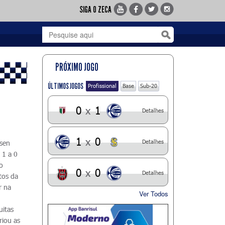
SIGA O ZECA
PRÓXIMO JOGO
ÚLTIMOS JOGOS
Profissional
Base
Sub-20
0
x
1
Detalhes
1
x
0
Detalhes
bsen
 1 a 0
o
0
x
0
Detalhes
tos da
r na
Ver Todos
uitas
riou as