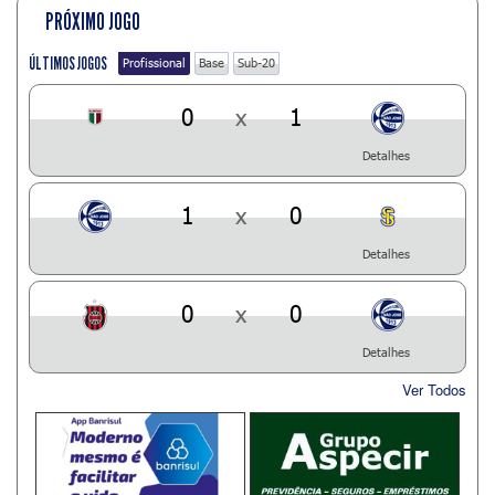
PRÓXIMO JOGO
ÚLTIMOS JOGOS
Profissional
Base
Sub-20
0
x
1
Detalhes
1
x
0
Detalhes
0
x
0
Detalhes
Ver Todos