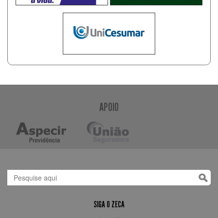
APOIO
SIGA O ZECA