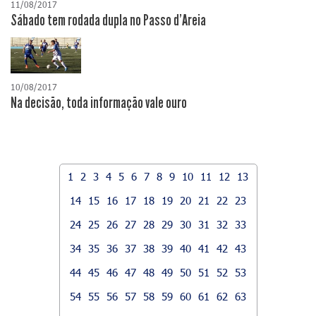
11/08/2017
Sábado tem rodada dupla no Passo d'Areia
10/08/2017
Na decisão, toda informação vale ouro
1
2
3
4
5
6
7
8
9
10
11
12
13
14
15
16
17
18
19
20
21
22
23
24
25
26
27
28
29
30
31
32
33
34
35
36
37
38
39
40
41
42
43
44
45
46
47
48
49
50
51
52
53
54
55
56
57
58
59
60
61
62
63