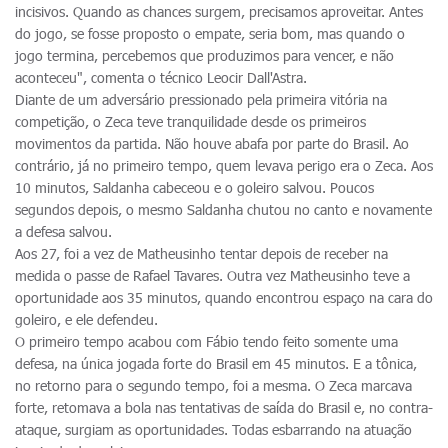
incisivos. Quando as chances surgem, precisamos aproveitar. Antes
do jogo, se fosse proposto o empate, seria bom, mas quando o
jogo termina, percebemos que produzimos para vencer, e não
aconteceu", comenta o técnico Leocir Dall'Astra.
Diante de um adversário pressionado pela primeira vitória na
competição, o Zeca teve tranquilidade desde os primeiros
movimentos da partida. Não houve abafa por parte do Brasil. Ao
contrário, já no primeiro tempo, quem levava perigo era o Zeca. Aos
10 minutos, Saldanha cabeceou e o goleiro salvou. Poucos
segundos depois, o mesmo Saldanha chutou no canto e novamente
a defesa salvou.
Aos 27, foi a vez de Matheusinho tentar depois de receber na
medida o passe de Rafael Tavares. Outra vez Matheusinho teve a
oportunidade aos 35 minutos, quando encontrou espaço na cara do
goleiro, e ele defendeu.
O primeiro tempo acabou com Fábio tendo feito somente uma
defesa, na única jogada forte do Brasil em 45 minutos. E a tônica,
no retorno para o segundo tempo, foi a mesma. O Zeca marcava
forte, retomava a bola nas tentativas de saída do Brasil e, no contra-
ataque, surgiam as oportunidades. Todas esbarrando na atuação