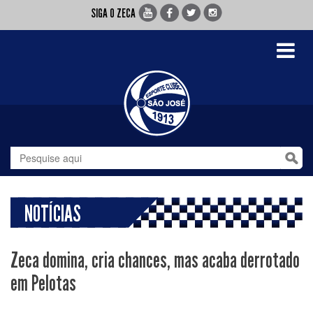
SIGA O ZECA
Toggle
navigati
NOTÍCIAS
Zeca domina, cria chances, mas acaba derrotado
em Pelotas