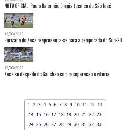
NOTA OFICIAL: Paulo Baier não é mais técnico do São José
14/03/2022
Gurizada do Zeca reapresenta-se para a temporada do Sub-20
12/03/2022
Zeca se despede do Gauchão com recuperação e vitória
1
2
3
4
5
6
7
8
9
10
11
12
13
14
15
16
17
18
19
20
21
22
23
24
25
26
27
28
29
30
31
32
33