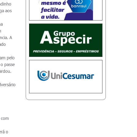
ndinho
ga aos
ma
n
ncia. A
lado
ram pelo
 o passe
tardou.
versário
s com
erá o