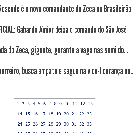
Resende é o novo comandante do Zeca no Brasileirão
ICIAL: Gabardo Júnior deixa o comando do São José
ada do Zeca, gigante, garante a vaga nas semi do...
uerreiro, busca empate e segue na vice-liderança no..
1
2
3
4
5
6
7
8
9
10
11
12
13
14
15
16
17
18
19
20
21
22
23
24
25
26
27
28
29
30
31
32
33