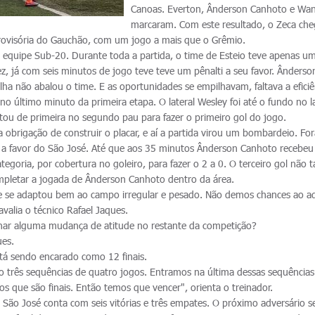
Canoas. Everton, Ânderson Canhoto e Wa
marcaram. Com este resultado, o Zeca che
provisória do Gauchão, com um jogo a mais que o Grêmio.
da equipe Sub-20. Durante toda a partida, o time de Esteio teve apenas u
z, já com seis minutos de jogo teve teve um pênalti a seu favor. Ânderso
ha não abalou o time. E as oportunidades se empilhavam, faltava a eficiê
no último minuto da primeira etapa. O lateral Wesley foi até o fundo no 
etou de primeira no segundo pau para fazer o primeiro gol do jogo.
 obrigação de construir o placar, e aí a partida virou um bombardeio. Fo
l a favor do São José. Até que aos 35 minutos Ânderson Canhoto recebeu
goria, por cobertura no goleiro, para fazer o 2 a 0. O terceiro gol não 
pletar a jogada de Ânderson Canhoto dentro da área.
 se adaptou bem ao campo irregular e pesado. Não demos chances ao ad
valia o técnico Rafael Jaques.
rminar alguma mudança de atitude no restante da competição?
ues.
tá sendo encarado como 12 finais.
três sequências de quatro jogos. Entramos na última dessas sequência
gos que são finais. Então temos que vencer", orienta o treinador.
 São José conta com seis vitórias e três empates. O próximo adversário s