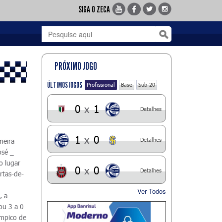
SIGA O ZECA
PRÓXIMO JOGO
ÚLTIMOS JOGOS
Profissional
Base
Sub-20
0
x
1
Detalhes
1
x
0
Detalhes
meira
osé _
o lugar
0
x
0
Detalhes
rtas-de-
Ver Todos
, a
ou 3 a 0
ímpico de