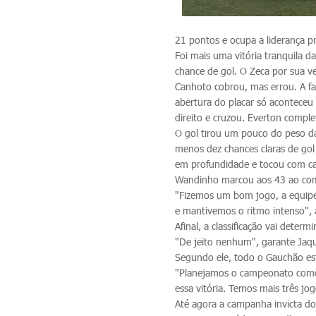
21 pontos e ocupa a liderança 
Foi mais uma vitória tranquila 
chance de gol. O Zeca por sua ve
Canhoto cobrou, mas errou. A fal
abertura do placar só aconteceu 
direito e cruzou. Everton compl
O gol tirou um pouco do peso da
menos dez chances claras de go
em profundidade e tocou com cate
Wandinho marcou aos 43 ao com
"Fizemos um bom jogo, a equipe
e mantivemos o ritmo intenso", a
Afinal, a classificação vai dete
"De jeito nenhum", garante Jaq
Segundo ele, todo o Gauchão es
"Planejamos o campeonato como 
essa vitória. Temos mais três jo
Até agora a campanha invicta do