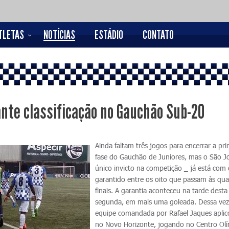
TLETAS
NOTÍCIAS
ESTÁDIO
CONTATO
rante classificação no Gauchão Sub-20
Ainda faltam três jogos para encerrar a pri
fase do Gauchão de Juniores, mas o São J
único invicto na competição _ já está com 
garantido entre os oito que passam às qua
finais. A garantia aconteceu na tarde desta
segunda, em mais uma goleada. Dessa vez
equipe comandada por Rafael Jaques aplic
no Novo Horizonte, jogando no Centro Ol