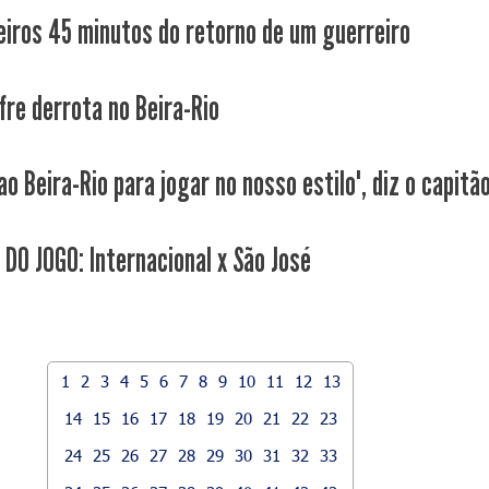
eiros 45 minutos do retorno de um guerreiro
fre derrota no Beira-Rio
o Beira-Rio para jogar no nosso estilo", diz o capitão
 DO JOGO: Internacional x São José
1
2
3
4
5
6
7
8
9
10
11
12
13
14
15
16
17
18
19
20
21
22
23
24
25
26
27
28
29
30
31
32
33