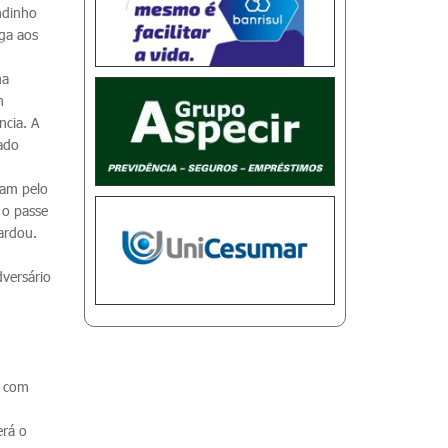
ndinho
ga aos
ma
n
ncia. A
lado
ram pelo
 o passe
tardou.
versário
s com
erá o