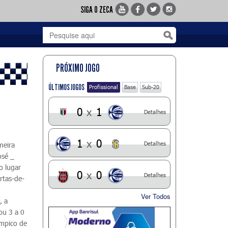
SIGA O ZECA
PRÓXIMO JOGO
ÚLTIMOS JOGOS
Profissional
Base
Sub-20
0
x
1
Detalhes
1
x
0
Detalhes
meira
osé _
o lugar
0
x
0
Detalhes
rtas-de-
Ver Todos
, a
ou 3 a 0
ímpico de