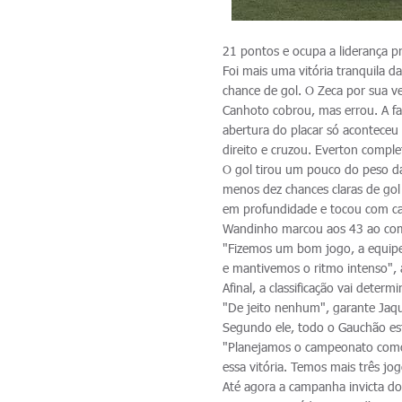
21 pontos e ocupa a liderança 
Foi mais uma vitória tranquila 
chance de gol. O Zeca por sua ve
Canhoto cobrou, mas errou. A fal
abertura do placar só aconteceu 
direito e cruzou. Everton compl
O gol tirou um pouco do peso da
menos dez chances claras de go
em profundidade e tocou com cate
Wandinho marcou aos 43 ao com
"Fizemos um bom jogo, a equipe
e mantivemos o ritmo intenso", a
Afinal, a classificação vai dete
"De jeito nenhum", garante Jaq
Segundo ele, todo o Gauchão es
"Planejamos o campeonato como 
essa vitória. Temos mais três jo
Até agora a campanha invicta do