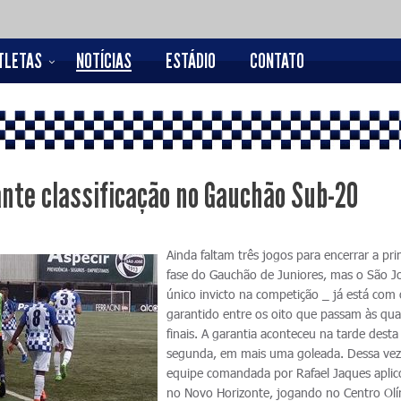
TLETAS
NOTÍCIAS
ESTÁDIO
CONTATO
rante classificação no Gauchão Sub-20
Ainda faltam três jogos para encerrar a pri
fase do Gauchão de Juniores, mas o São J
único invicto na competição _ já está com 
garantido entre os oito que passam às qua
finais. A garantia aconteceu na tarde desta
segunda, em mais uma goleada. Dessa vez
equipe comandada por Rafael Jaques aplic
no Novo Horizonte, jogando no Centro Ol