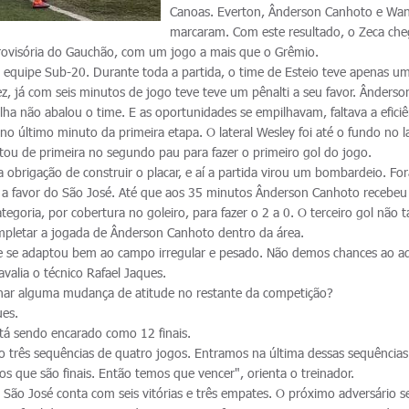
Canoas. Everton, Ânderson Canhoto e Wa
marcaram. Com este resultado, o Zeca che
provisória do Gauchão, com um jogo a mais que o Grêmio.
da equipe Sub-20. Durante toda a partida, o time de Esteio teve apenas u
z, já com seis minutos de jogo teve teve um pênalti a seu favor. Ânderso
ha não abalou o time. E as oportunidades se empilhavam, faltava a eficiê
no último minuto da primeira etapa. O lateral Wesley foi até o fundo no 
etou de primeira no segundo pau para fazer o primeiro gol do jogo.
 obrigação de construir o placar, e aí a partida virou um bombardeio. Fo
l a favor do São José. Até que aos 35 minutos Ânderson Canhoto recebeu
goria, por cobertura no goleiro, para fazer o 2 a 0. O terceiro gol não 
pletar a jogada de Ânderson Canhoto dentro da área.
 se adaptou bem ao campo irregular e pesado. Não demos chances ao ad
valia o técnico Rafael Jaques.
rminar alguma mudança de atitude no restante da competição?
ues.
tá sendo encarado como 12 finais.
três sequências de quatro jogos. Entramos na última dessas sequência
gos que são finais. Então temos que vencer", orienta o treinador.
 São José conta com seis vitórias e três empates. O próximo adversário s