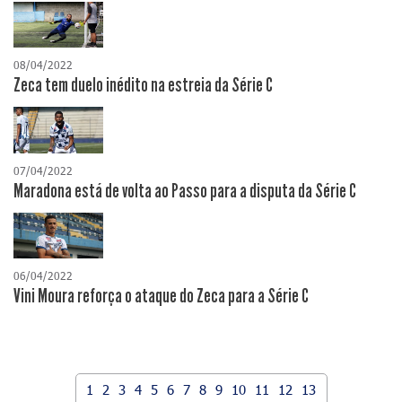
08/04/2022
Zeca tem duelo inédito na estreia da Série C
07/04/2022
Maradona está de volta ao Passo para a disputa da Série C
06/04/2022
Vini Moura reforça o ataque do Zeca para a Série C
1
2
3
4
5
6
7
8
9
10
11
12
13