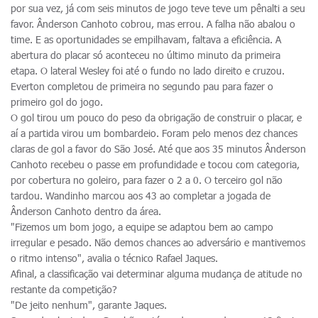
por sua vez, já com seis minutos de jogo teve teve um pênalti a seu
favor. Ânderson Canhoto cobrou, mas errou. A falha não abalou o
time. E as oportunidades se empilhavam, faltava a eficiência. A
abertura do placar só aconteceu no último minuto da primeira
etapa. O lateral Wesley foi até o fundo no lado direito e cruzou.
Everton completou de primeira no segundo pau para fazer o
primeiro gol do jogo.
O gol tirou um pouco do peso da obrigação de construir o placar, e
aí a partida virou um bombardeio. Foram pelo menos dez chances
claras de gol a favor do São José. Até que aos 35 minutos Ânderson
Canhoto recebeu o passe em profundidade e tocou com categoria,
por cobertura no goleiro, para fazer o 2 a 0. O terceiro gol não
tardou. Wandinho marcou aos 43 ao completar a jogada de
Ânderson Canhoto dentro da área.
"Fizemos um bom jogo, a equipe se adaptou bem ao campo
irregular e pesado. Não demos chances ao adversário e mantivemos
o ritmo intenso", avalia o técnico Rafael Jaques.
Afinal, a classificação vai determinar alguma mudança de atitude no
restante da competição?
"De jeito nenhum", garante Jaques.