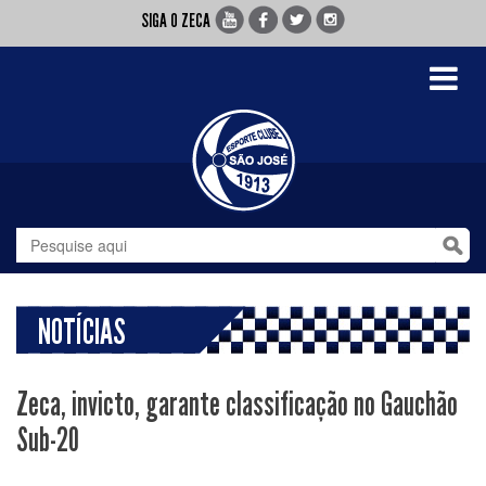
SIGA O ZECA
Toggle
navigati
NOTÍCIAS
Zeca, invicto, garante classificação no Gauchão
Sub-20