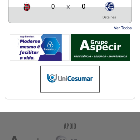
0
x
0
Detalhes
Ver Todos
APOIO