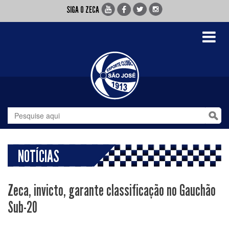
SIGA O ZECA
Toggle
navigati
NOTÍCIAS
Zeca, invicto, garante classificação no Gauchão
Sub-20