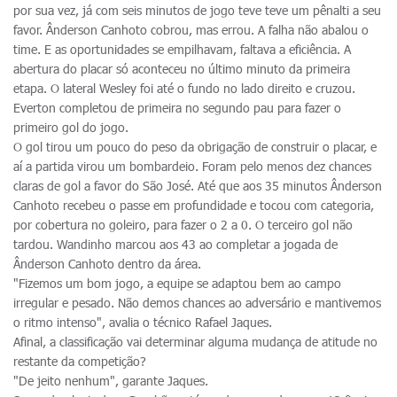
por sua vez, já com seis minutos de jogo teve teve um pênalti a seu
favor. Ânderson Canhoto cobrou, mas errou. A falha não abalou o
time. E as oportunidades se empilhavam, faltava a eficiência. A
abertura do placar só aconteceu no último minuto da primeira
etapa. O lateral Wesley foi até o fundo no lado direito e cruzou.
Everton completou de primeira no segundo pau para fazer o
primeiro gol do jogo.
O gol tirou um pouco do peso da obrigação de construir o placar, e
aí a partida virou um bombardeio. Foram pelo menos dez chances
claras de gol a favor do São José. Até que aos 35 minutos Ânderson
Canhoto recebeu o passe em profundidade e tocou com categoria,
por cobertura no goleiro, para fazer o 2 a 0. O terceiro gol não
tardou. Wandinho marcou aos 43 ao completar a jogada de
Ânderson Canhoto dentro da área.
"Fizemos um bom jogo, a equipe se adaptou bem ao campo
irregular e pesado. Não demos chances ao adversário e mantivemos
o ritmo intenso", avalia o técnico Rafael Jaques.
Afinal, a classificação vai determinar alguma mudança de atitude no
restante da competição?
"De jeito nenhum", garante Jaques.