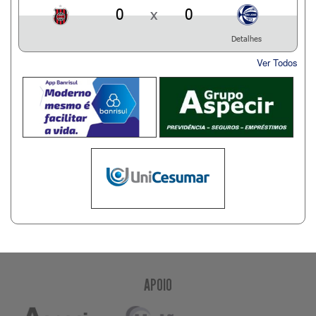
0
x
0
Detalhes
Ver Todos
APOIO