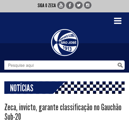
SIGA O ZECA
Toggle
navigati
NOTÍCIAS
Zeca, invicto, garante classificação no Gauchão
Sub-20