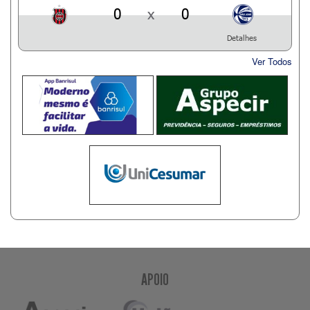
0
x
0
Detalhes
Ver Todos
APOIO