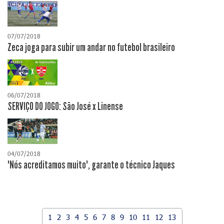
07/07/2018
Zeca joga para subir um andar no futebol brasileiro
06/07/2018
SERVIÇO DO JOGO: São José x Linense
04/07/2018
"Nós acreditamos muito", garante o técnico Jaques
1
2
3
4
5
6
7
8
9
10
11
12
13