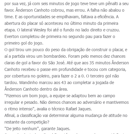
por sua vez, já com seis minutos de jogo teve teve um pênalti a seu
favor. Ânderson Canhoto cobrou, mas errou. A falha não abalou o
time. E as oportunidades se empilhavam, faltava a eficiência. A
abertura do placar só aconteceu no último minuto da primeira
etapa. O lateral Wesley foi até o fundo no lado direito e cruzou.
Everton completou de primeira no segundo pau para fazer o
primeiro gol do jogo.
O gol tirou um pouco do peso da obrigação de construir o placar, e
aí a partida virou um bombardeio. Foram pelo menos dez chances
claras de gol a favor do São José. Até que aos 35 minutos Ânderson
Canhoto recebeu o passe em profundidade e tocou com categoria,
por cobertura no goleiro, para fazer o 2 a 0. O terceiro gol não
tardou. Wandinho marcou aos 43 ao completar a jogada de
Ânderson Canhoto dentro da área.
"Fizemos um bom jogo, a equipe se adaptou bem ao campo
irregular e pesado. Não demos chances ao adversário e mantivemos
o ritmo intenso", avalia o técnico Rafael Jaques.
Afinal, a classificação vai determinar alguma mudança de atitude no
restante da competição?
"De jeito nenhum", garante Jaques.