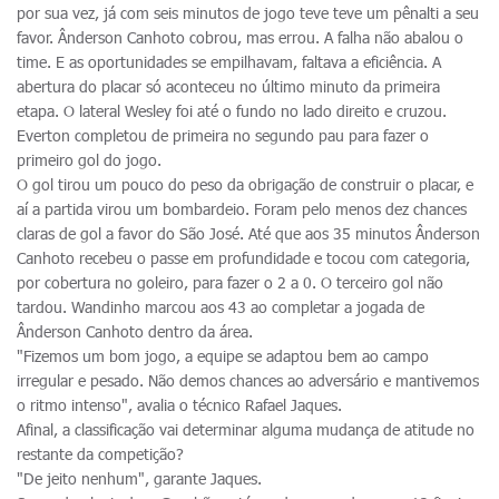
por sua vez, já com seis minutos de jogo teve teve um pênalti a seu
favor. Ânderson Canhoto cobrou, mas errou. A falha não abalou o
time. E as oportunidades se empilhavam, faltava a eficiência. A
abertura do placar só aconteceu no último minuto da primeira
etapa. O lateral Wesley foi até o fundo no lado direito e cruzou.
Everton completou de primeira no segundo pau para fazer o
primeiro gol do jogo.
O gol tirou um pouco do peso da obrigação de construir o placar, e
aí a partida virou um bombardeio. Foram pelo menos dez chances
claras de gol a favor do São José. Até que aos 35 minutos Ânderson
Canhoto recebeu o passe em profundidade e tocou com categoria,
por cobertura no goleiro, para fazer o 2 a 0. O terceiro gol não
tardou. Wandinho marcou aos 43 ao completar a jogada de
Ânderson Canhoto dentro da área.
"Fizemos um bom jogo, a equipe se adaptou bem ao campo
irregular e pesado. Não demos chances ao adversário e mantivemos
o ritmo intenso", avalia o técnico Rafael Jaques.
Afinal, a classificação vai determinar alguma mudança de atitude no
restante da competição?
"De jeito nenhum", garante Jaques.