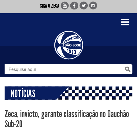
SIGA O ZECA
Toggle
navigati
NOTÍCIAS
Zeca, invicto, garante classificação no Gauchão
Sub-20