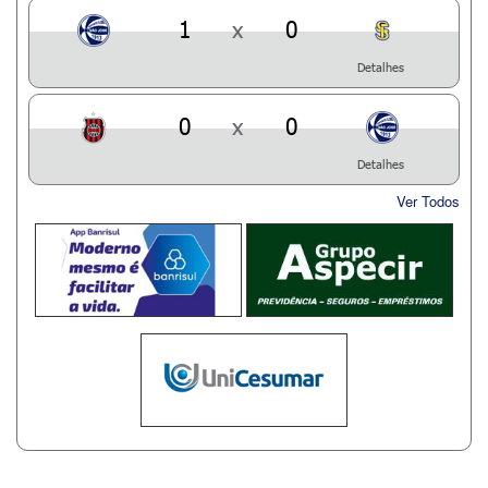
1
x
0
Detalhes
0
x
0
Detalhes
Ver Todos