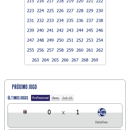
215
216
217
218
219
220
221
222
223
224
225
226
227
228
229
230
231
232
233
234
235
236
237
238
239
240
241
242
243
244
245
246
247
248
249
250
251
252
253
254
255
256
257
258
259
260
261
262
263
264
265
266
267
268
269
PRÓXIMO JOGO
ÚLTIMOS JOGOS
Profissional
Base
Sub-20
0
x
1
Detalhes