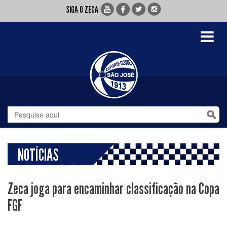
SIGA O ZECA
Toggle
navigati
NOTÍCIAS
Zeca joga para encaminhar classificação na Copa
FGF