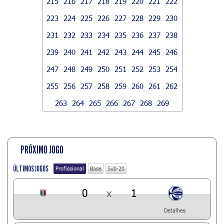
215
216
217
218
219
220
221
222
223
224
225
226
227
228
229
230
231
232
233
234
235
236
237
238
239
240
241
242
243
244
245
246
247
248
249
250
251
252
253
254
255
256
257
258
259
260
261
262
263
264
265
266
267
268
269
PRÓXIMO JOGO
ÚLTIMOS JOGOS
Profissional
Base
Sub-20
0
x
1
Detalhes