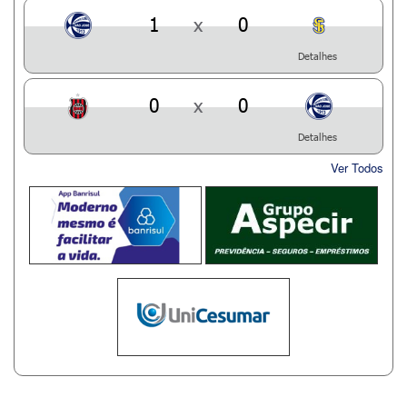
1
x
0
Detalhes
0
x
0
Detalhes
Ver Todos