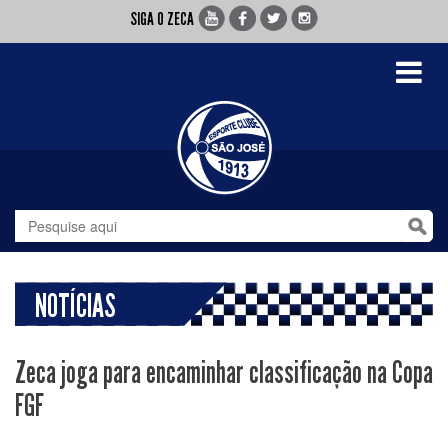
SIGA O ZECA
Toggle
navigati
NOTÍCIAS
Zeca joga para encaminhar classificação na Copa
FGF