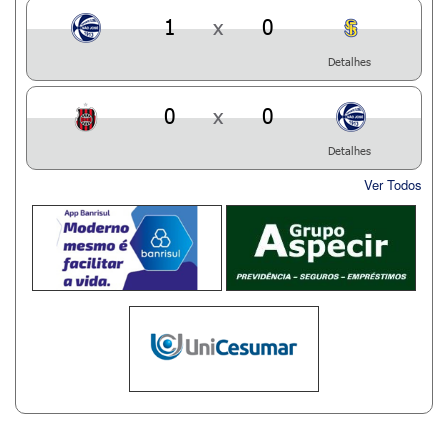
1
x
0
Detalhes
0
x
0
Detalhes
Ver Todos