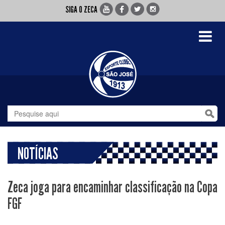
SIGA O ZECA
Toggle
navigati
NOTÍCIAS
Zeca joga para encaminhar classificação na Copa
FGF