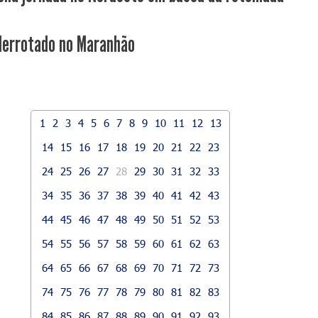
derrotado no Maranhão
1
2
3
4
5
6
7
8
9
10
11
12
13
14
15
16
17
18
19
20
21
22
23
24
25
26
27
28
29
30
31
32
33
34
35
36
37
38
39
40
41
42
43
44
45
46
47
48
49
50
51
52
53
54
55
56
57
58
59
60
61
62
63
64
65
66
67
68
69
70
71
72
73
74
75
76
77
78
79
80
81
82
83
84
85
86
87
88
89
90
91
92
93