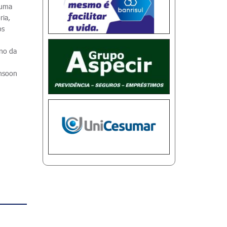
 uma
ria,
os
rno da
onsoon