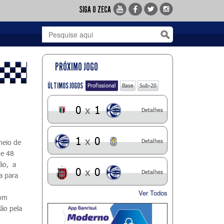
SIGA O ZECA
PRÓXIMO JOGO
ÚLTIMOS JOGOS
Profissional
Base
Sub-20
0
x
1
Detalhes
1
x
0
Detalhes
meio de
de 48
rão, a
0
x
0
Detalhes
a para
Ver Todos
com
são pela