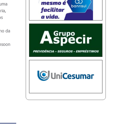
 uma
ria,
os
rno da
onsoon