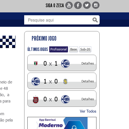
SIGA O ZECA
PRÓXIMO JOGO
ÚLTIMOS JOGOS
Profissional
Base
Sub-20
0
x
1
Detalhes
1
x
0
Detalhes
meio de
de 48
rão, a
0
x
0
Detalhes
a para
Ver Todos
com
são pela