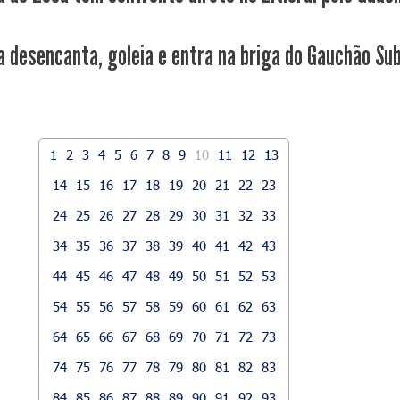
a desencanta, goleia e entra na briga do Gauchão Su
1
2
3
4
5
6
7
8
9
10
11
12
13
14
15
16
17
18
19
20
21
22
23
24
25
26
27
28
29
30
31
32
33
34
35
36
37
38
39
40
41
42
43
44
45
46
47
48
49
50
51
52
53
54
55
56
57
58
59
60
61
62
63
64
65
66
67
68
69
70
71
72
73
74
75
76
77
78
79
80
81
82
83
84
85
86
87
88
89
90
91
92
93