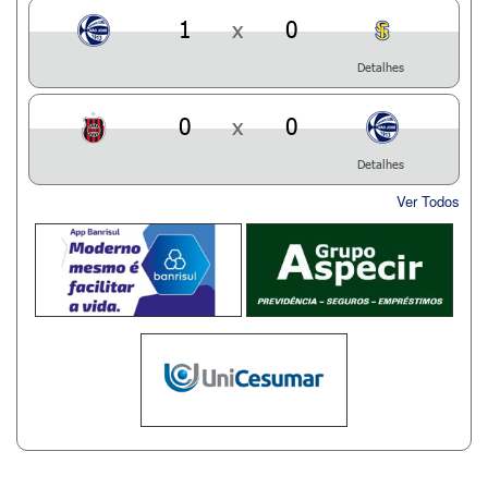
1
x
0
Detalhes
0
x
0
Detalhes
Ver Todos