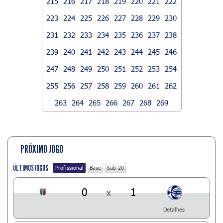
215
216
217
218
219
220
221
222
223
224
225
226
227
228
229
230
231
232
233
234
235
236
237
238
239
240
241
242
243
244
245
246
247
248
249
250
251
252
253
254
255
256
257
258
259
260
261
262
263
264
265
266
267
268
269
PRÓXIMO JOGO
ÚLTIMOS JOGOS
Profissional
Base
Sub-20
0
x
1
Detalhes