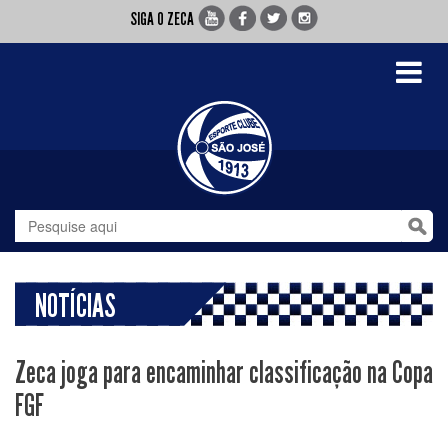
SIGA O ZECA
Toggle
navigati
NOTÍCIAS
Zeca joga para encaminhar classificação na Copa
FGF