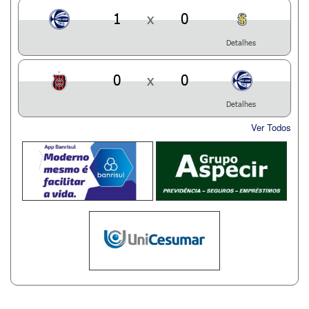
1
x
0
Detalhes
0
x
0
Detalhes
Ver Todos