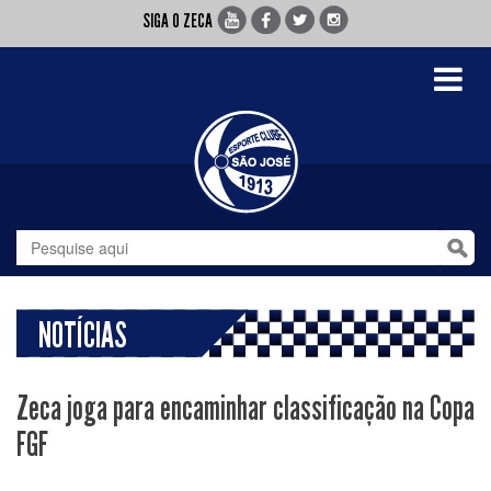
SIGA O ZECA
Toggle
navigati
NOTÍCIAS
Zeca joga para encaminhar classificação na Copa
FGF