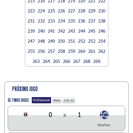
215
216
217
218
219
220
221
222
223
224
225
226
227
228
229
230
231
232
233
234
235
236
237
238
239
240
241
242
243
244
245
246
247
248
249
250
251
252
253
254
255
256
257
258
259
260
261
262
263
264
265
266
267
268
269
PRÓXIMO JOGO
ÚLTIMOS JOGOS
Profissional
Base
Sub-20
0
x
1
Detalhes