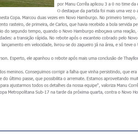
por Manu Corrêa aplicou 3 a 0 no time da 
O destaque da partida foi mais uma vez o 
sé nesta Copa. Marcou duas vezes em Novo Hamburgo. No primeiro tempo, 
to rasteiro, de primeira, de Carlos, que havia recebido a bola servida pe
nício do segundo tempo, quando o Novo Hamburgo esboçava uma reação,
idades: a transição rápida. No rebote após o escanteio cobrado pelo Novo
ançamento em velocidade, livrou-se do zagueiro já na área, e só teve o 
rson. Esperto, ele apanhou o rebote após mais uma conclusão de Thayllo
os meninos. Conseguimos corrigir a falha que vinha persistindo, que era
te do último passe, que possibilita o arremate. Estamos aproveitando mu
 para ajustarmos todos os detalhes da nossa equipe", valoriza Manu Corr
opa Metropolitana Sub-17 na tarde da próxima quarta, contra o Novo Ho