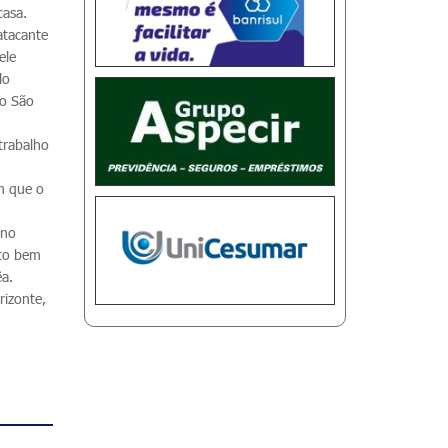
casa.
atacante
ele
lo
 o São
trabalho
n que o
 no
ito bem
êa.
rizonte,