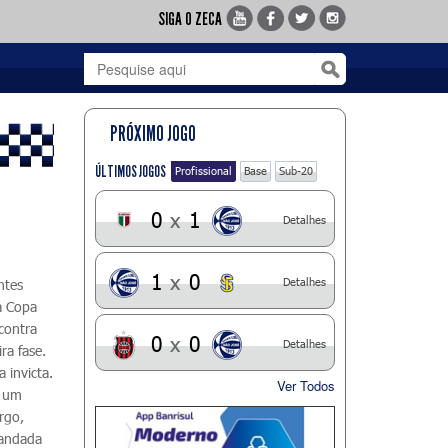
SIGA O ZECA
PRÓXIMO JOGO
ÚLTIMOS JOGOS
Profissional
Base
Sub-20
0
x
1
Detalhes
1
x
0
Detalhes
ntes
a Copa
contra
0
x
0
Detalhes
ra fase.
 invicta.
Ver Todos
e um
rgo,
mandada