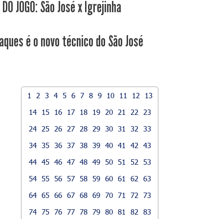
 DO JOGO: São José x Igrejinha
Jaques é o novo técnico do São José
1
2
3
4
5
6
7
8
9
10
11
12
13
14
15
16
17
18
19
20
21
22
23
24
25
26
27
28
29
30
31
32
33
34
35
36
37
38
39
40
41
42
43
44
45
46
47
48
49
50
51
52
53
54
55
56
57
58
59
60
61
62
63
64
65
66
67
68
69
70
71
72
73
74
75
76
77
78
79
80
81
82
83