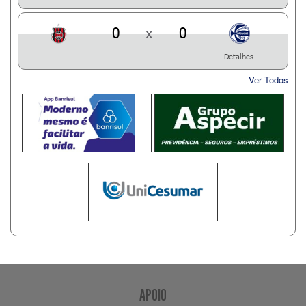
0
x
0
Detalhes
Ver Todos
APOIO