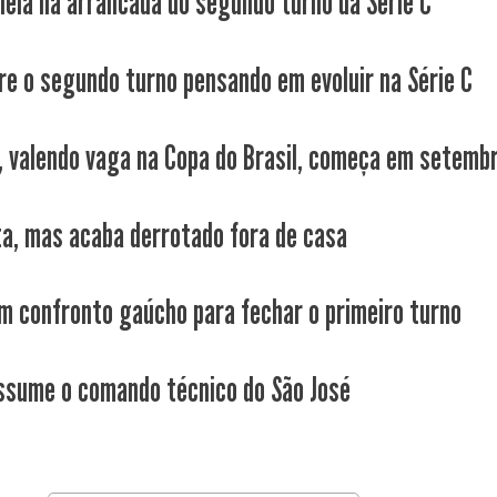
leia na arrancada do segundo turno da Série C
re o segundo turno pensando em evoluir na Série C
, valendo vaga na Copa do Brasil, começa em setemb
ta, mas acaba derrotado fora de casa
m confronto gaúcho para fechar o primeiro turno
ssume o comando técnico do São José