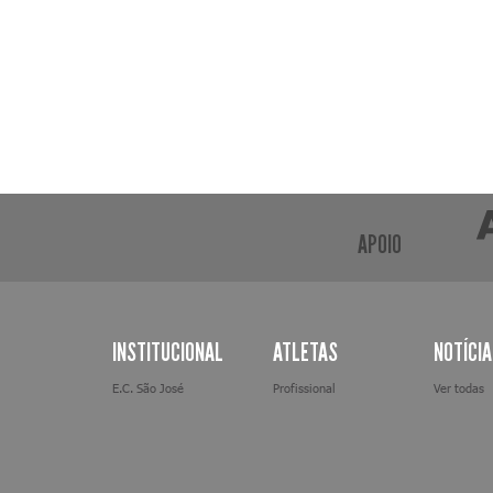
APOIO
INSTITUCIONAL
ATLETAS
NOTÍCI
E.C. São José
Profissional
Ver todas