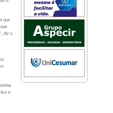
com o
ui que
 que
, diz o
or,
no
 minha
nica e