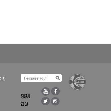
EIS
SIGA O
ZECA