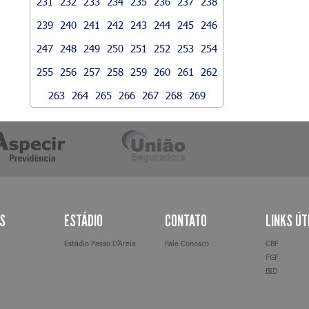
231
232
233
234
235
236
237
238
239
240
241
242
243
244
245
246
247
248
249
250
251
252
253
254
255
256
257
258
259
260
261
262
263
264
265
266
267
268
269
AS
ESTÁDIO
CONTATO
LINKS ÚT
Estádio Passo D’Areia
Fale Conosco
CBF
FGF
BID