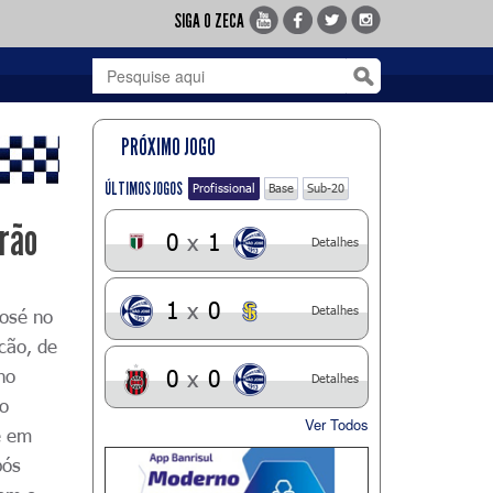
SIGA O ZECA
PRÓXIMO JOGO
ÚLTIMOS JOGOS
Profissional
Base
Sub-20
irão
0
x
1
Detalhes
1
x
0
Detalhes
José no
cão, de
no
0
x
0
Detalhes
do
Ver Todos
é
em
pós