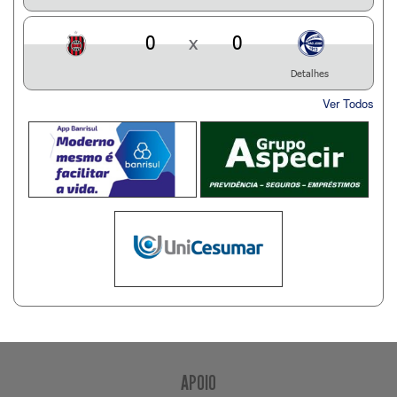
0
x
0
Detalhes
Ver Todos
APOIO