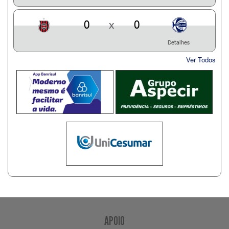
0
x
0
Detalhes
Ver Todos
APOIO