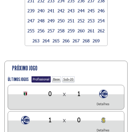
231
232
233
234
235
236
237
238
239
240
241
242
243
244
245
246
247
248
249
250
251
252
253
254
255
256
257
258
259
260
261
262
263
264
265
266
267
268
269
PRÓXIMO JOGO
ÚLTIMOS JOGOS
Profissional
Base
Sub-20
0
x
1
Detalhes
1
x
0
Detalhes