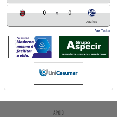
0
x
0
Detalhes
Ver Todos
APOIO