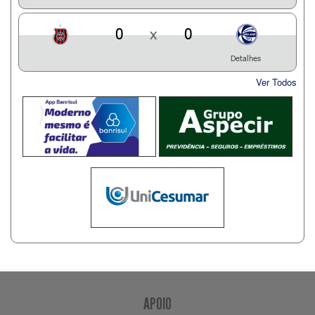
0
x
0
Detalhes
Ver Todos
APOIO