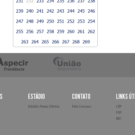
231
232
233
234
235
236
237
238
239
240
241
242
243
244
245
246
247
248
249
250
251
252
253
254
255
256
257
258
259
260
261
262
263
264
265
266
267
268
269
AS
ESTÁDIO
CONTATO
LINKS ÚT
Estádio Passo D’Areia
Fale Conosco
CBF
FGF
BID