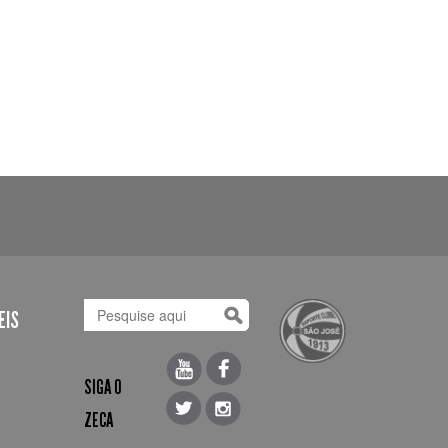
EIS
SIGA O
ZECA