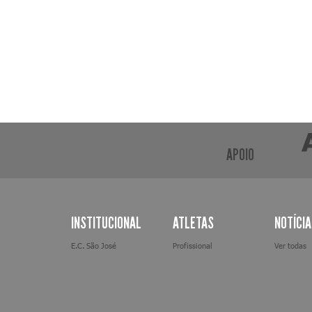
APOIO
INSTITUCIONAL
ATLETAS
NOTÍCI
E.C. São José
Profissional
Ver todas