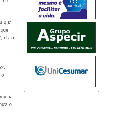
com o
ui que
 que
, diz o
or,
no
 minha
nica e