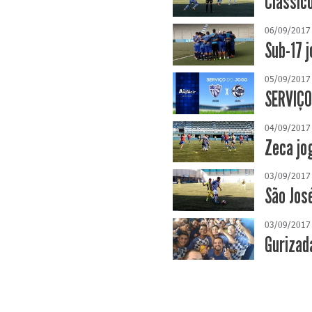
Clássic
06/09/2017
Sub-17 
05/09/2017
SERVIÇO
04/09/2017
Zeca jo
03/09/2017
São Jos
03/09/2017
Gurizad