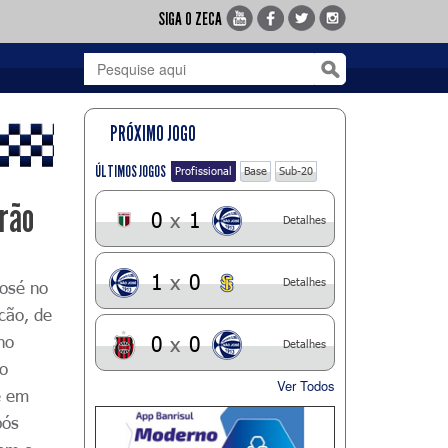
SIGA O ZECA
PRÓXIMO JOGO
ÚLTIMOS JOGOS
Profissional
Base
Sub-20
irão
0
x
1
Detalhes
1
x
0
Detalhes
José no
cão, de
no
0
x
0
Detalhes
do
Ver Todos
é
em
pós