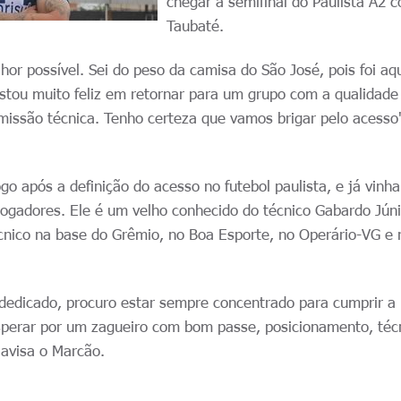
chegar à semifinal do Paulista A2 
Taubaté.
hor possível. Sei do peso da camisa do São José, pois foi aq
tou muito feliz em retornar para um grupo com a qualidade
issão técnica. Tenho certeza que vamos brigar pelo acesso"
o após a definição do acesso no futebol paulista, e já vinha
ogadores. Ele é um velho conhecido do técnico Gabardo Júni
cnico na base do Grêmio, no Boa Esporte, no Operário-VG e 
dedicado, procuro estar sempre concentrado para cumprir a
sperar por um zagueiro com bom passe, posicionamento, téc
 avisa o Marcão.