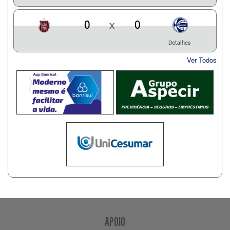
0
x
0
Detalhes
Ver Todos
APOIO