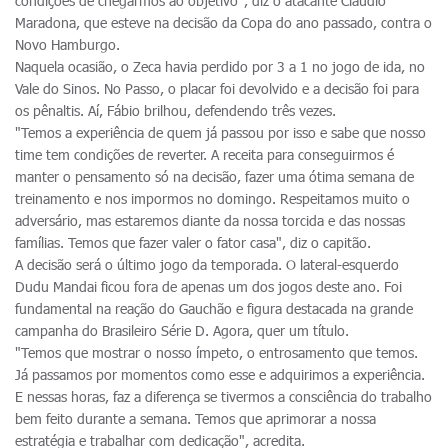
condições de chegarmos ao objetivo", diz o atacante Cláudio
Maradona, que esteve na decisão da Copa do ano passado, contra o
Novo Hamburgo.
Naquela ocasião, o Zeca havia perdido por 3 a 1 no jogo de ida, no
Vale do Sinos. No Passo, o placar foi devolvido e a decisão foi para
os pênaltis. Aí, Fábio brilhou, defendendo três vezes.
"Temos a experiência de quem já passou por isso e sabe que nosso
time tem condições de reverter. A receita para conseguirmos é
manter o pensamento só na decisão, fazer uma ótima semana de
treinamento e nos impormos no domingo. Respeitamos muito o
adversário, mas estaremos diante da nossa torcida e das nossas
famílias. Temos que fazer valer o fator casa", diz o capitão.
A decisão será o último jogo da temporada. O lateral-esquerdo
Dudu Mandai ficou fora de apenas um dos jogos deste ano. Foi
fundamental na reação do Gauchão e figura destacada na grande
campanha do Brasileiro Série D. Agora, quer um título.
"Temos que mostrar o nosso ímpeto, o entrosamento que temos.
Já passamos por momentos como esse e adquirimos a experiência.
E nessas horas, faz a diferença se tivermos a consciência do trabalho
bem feito durante a semana. Temos que aprimorar a nossa
estratégia e trabalhar com dedicação", acredita.