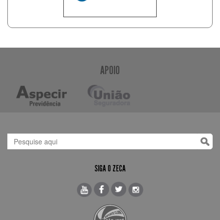
APOIO
SIGA O ZECA